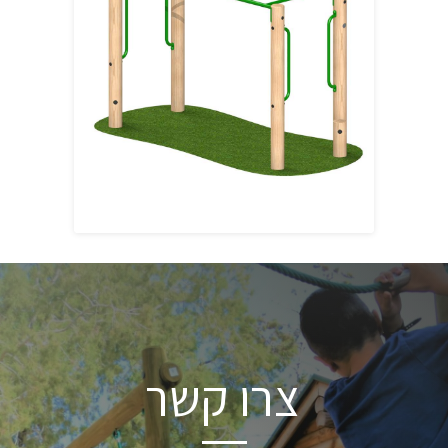
צ
ר
ו
ק
ש
ר