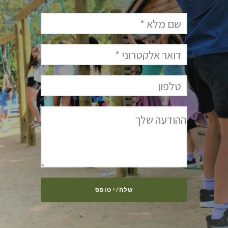
שלח/י טופס