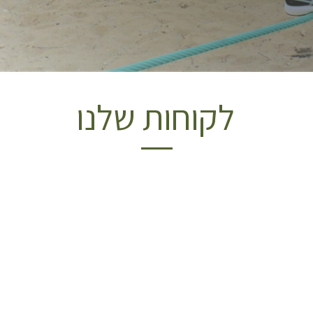
ל
ק
ו
ח
ו
ת
ש
ל
נ
ו